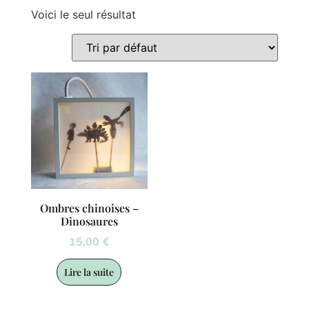
Voici le seul résultat
Ombres chinoises –
Dinosaures
15,00
€
Lire la suite