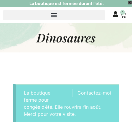
La boutique est fermée durant l'été.
X
0
Dinosaures
La boutique
Contactez-moi
ferme pour
congés d’été. Elle rouvrira fin août.
Merci pour votre visite.