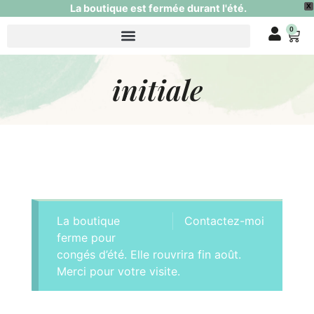
La boutique est fermée durant l'été.
X
0
initiale
La boutique
Contactez-moi
ferme pour
congés d’été. Elle rouvrira fin août.
Merci pour votre visite.