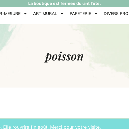
La boutique est fermée durant l'été.
UR-MESURE
ART MURAL
PAPETERIE
DIVERS PRO
poisson
Elle rouvrira fin août. Merci pour votre visite.