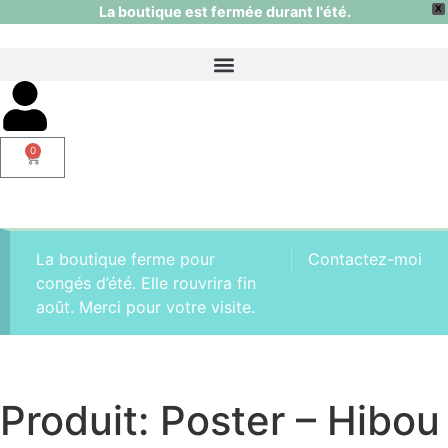
La boutique est fermée durant l'été.
X
0
La boutique ferme pour
Contactez-moi
congés d’été. Elle rouvrira fin
août. Merci pour votre visite.
Produit: Poster – Hibou