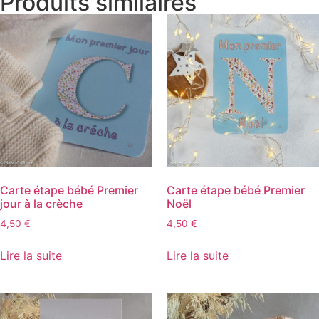
Produits similaires
Carte étape bébé Premier
Carte étape bébé Premier
jour à la crèche
Noël
4,50
€
4,50
€
Lire la suite
Lire la suite