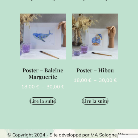
Poster – Baleine
Poster – Hibou
Marguerite
18,00
€
–
30,00
€
18,00
€
–
30,00
€
Lire la suite
Lire la suite
© Copyright 2024 - Site développé par
MA Sologne Web
|