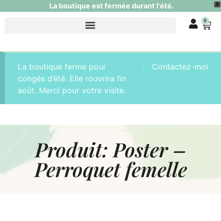
La boutique est fermée durant l'été.
X
0
La boutique ferme pour
Contactez-moi
congés d’été. Elle rouvrira fin
août. Merci pour votre visite.
Produit: Poster –
Perroquet femelle