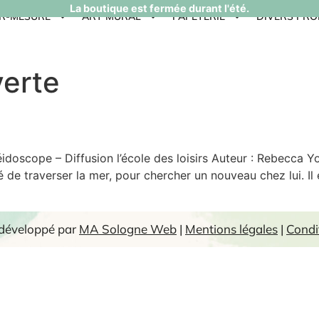
La boutique est fermée durant l'été.
UR-MESURE
ART MURAL
PAPETERIE
DIVERS PRO
erte
léidoscope – Diffusion l’école des loisirs Auteur : Rebecca Yo
gé de traverser la mer, pour chercher un nouveau chez lui. 
 développé par
MA Sologne Web
|
Mentions légales
|
Condi