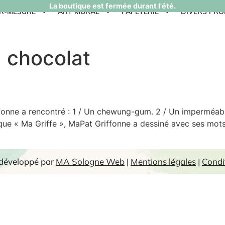
La boutique est fermée durant l'été.
UR-MESURE
ART MURAL
PAPETERIE
DIVERS PRO
u chocolat
fonne a rencontré : 1 / Un chewung-gum. 2 / Un imperméabl
rique « Ma Griffe », MaPat Griffonne a dessiné avec ses mots
 développé par
MA Sologne Web
|
Mentions légales
|
Condi