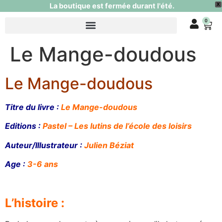
La boutique est fermée durant l'été.
X
0
Le Mange-doudous
Le Mange-doudous
Titre du livre :
Le Mange-doudous
Editions :
Pastel – Les lutins de l’école des loisirs
Auteur/Illustrateur :
Julien Béziat
Age :
3-6 ans
L’histoire :