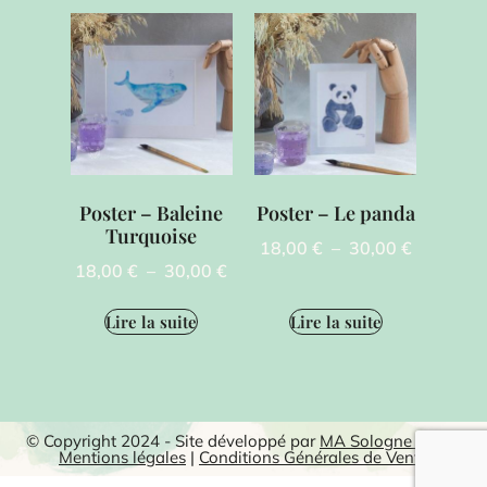
Poster – Baleine
Poster – Le panda
Turquoise
18,00
€
–
30,00
€
18,00
€
–
30,00
€
Lire la suite
Lire la suite
© Copyright 2024 - Site développé par
MA Sologne Web
|
Mentions légales
|
Conditions Générales de Vente