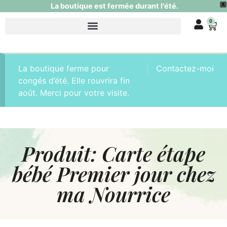
La boutique est fermée durant l'été.
X
0
La boutique ferme pour
Contactez-moi
congés d’été. Elle rouvrira fin
août. Merci pour votre visite.
Produit: Carte étape
bébé Premier jour chez
ma Nourrice