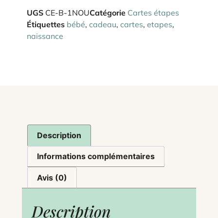
UGS
CE-B-1NOU
Catégorie
Cartes étapes
Étiquettes
bébé
,
cadeau
,
cartes
,
etapes
,
naissance
Description
Informations complémentaires
Avis (0)
Description