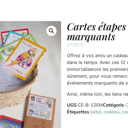
Cartes étapes
marquants
27,00
€
Offrez à vos amis un cadeau
dans le temps. Avec ces 12
immortaliseront les premier
sûrement, pour vous remerc
événements marquants de s
Ainsi, même loin, les liens 
UGS
CE-B-12EM
Catégorie
C
Étiquettes
bébé
,
cadeau
,
ca