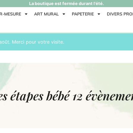
La boutique est fermée durant l'été.
UR-MESURE
ART MURAL
PAPETERIE
DIVERS PRO
août. Merci pour votre visite.
es étapes bébé 12 évènem