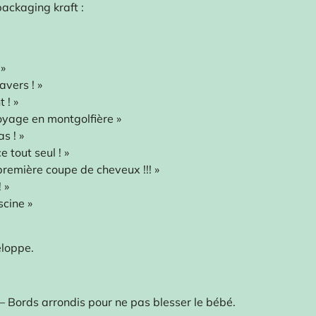
packaging kraft :
 »
ravers ! »
 ! »
yage en montgolfière »
s ! »
 tout seul ! »
remière coupe de cheveux !!! »
 »
scine »
eloppe.
– Bords arrondis pour ne pas blesser le bébé.