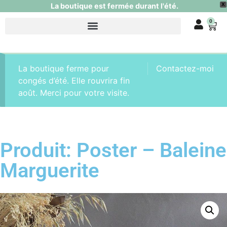
La boutique est fermée durant l'été.
X
0
La boutique ferme pour
Contactez-moi
congés d’été. Elle rouvrira fin
août. Merci pour votre visite.
Produit: Poster – Baleine
Marguerite