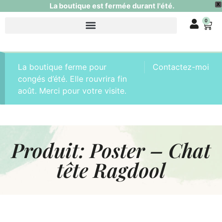
La boutique est fermée durant l'été.
X
0
La boutique ferme pour
Contactez-moi
congés d’été. Elle rouvrira fin
août. Merci pour votre visite.
Produit: Poster – Chat
tête Ragdool