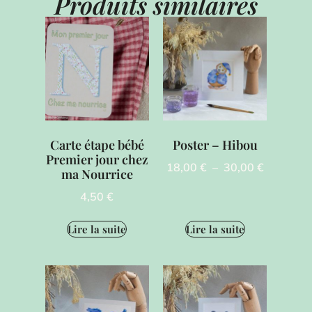
Produits similaires
Carte étape bébé
Poster – Hibou
Premier jour chez
18,00
€
–
30,00
€
ma Nourrice
4,50
€
Lire la suite
Lire la suite